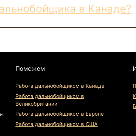
дальнобойщика в Канаде?
Поможем
Работа дальнобойщиком в Канаде
П
-
Работа дальнобойщиком в
К
Великобритании
Б
Работа дальнобойщиком в Европе
и
Работа дальнобойщиком в США