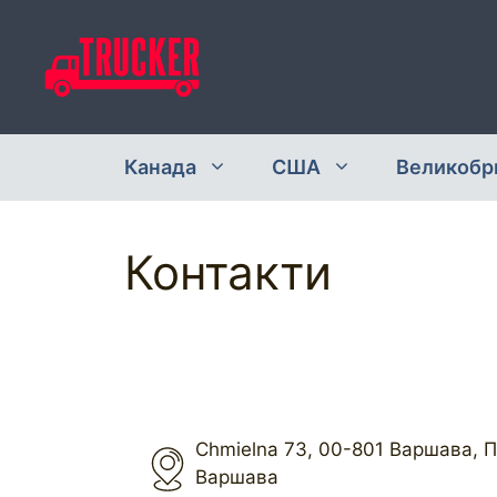
Перейти
до
вмісту
Канада
США
Великобр
Контакти
Chmielna 73, 00-801 Варшава, П
Варшава