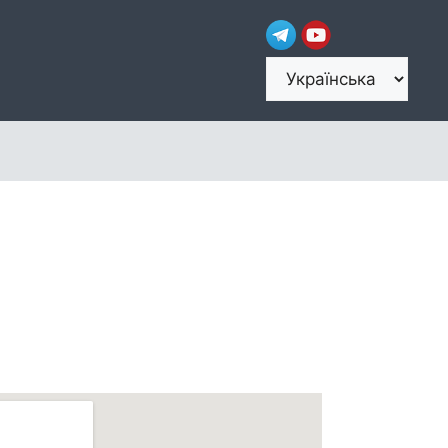
Вибрати
мову