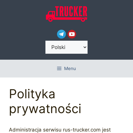
Przejdź
do
treści
Wybierz
język
Menu
Polityka
prywatności
Administracja serwisu rus-trucker.com jest