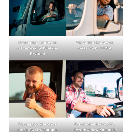
Praca jako kierowca
Jak zostać kierowcą
ciężarówki w Wielkiej
ciężarówki w USA
Brytanii
Praca jako kierowca
Szkolenie kierowców
ciężarówki w Europie
ciężarówek w Kanadzie